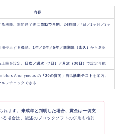
内容
する機能。期間終了後に
自動で再開
。24時間／7日／1ヶ月／3ヶ
利用停止する機能。
1年／3年／5年／無期限（永久）
から選択
る上限を設定。
日次／週次（7日）／月次（30日）
で設定可能
lers Anonymous の
「20の質問」自己診断テスト
を案内。
セルフチェックできる
られます。
未成年と判明した場合、賞金は一切支
いる場合は、後述のブロックソフトの併用も検討