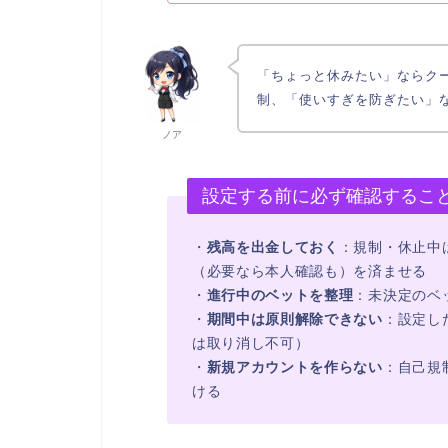
「ちょっと休みたい」ならク
制、「使いすぎを防ぎたい」
ノア
設定する前に必ず確認するこ
・
残高を出金しておく
：規制・休止中
（必要なら本人確認も）を済ませる
・
進行中のベットを整理
：未決定のベ
・
期間中は原則解除できない
：設定し
は取り消し不可）
・
新規アカウントを作らない
：自己規
ける