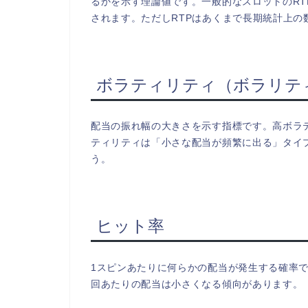
るかを示す理論値です。一般的なスロットのRT
されます。ただしRTPはあくまで長期統計上
ボラティリティ（ボラリテ
配当の振れ幅の大きさを示す指標です。高ボラ
ティリティは「小さな配当が頻繁に出る」タイ
う。
ヒット率
1スピンあたりに何らかの配当が発生する確率
回あたりの配当は小さくなる傾向があります。