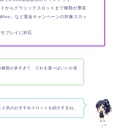
ットからクラシックスロットまで種類が豊富
ops & Wins」など賞金キャンペーンの対象スロッ
デモプレイに対応
の種類が多すぎて、どれを選べばいいか迷
ま人気のおすすめスロットを紹介するね。
ノア