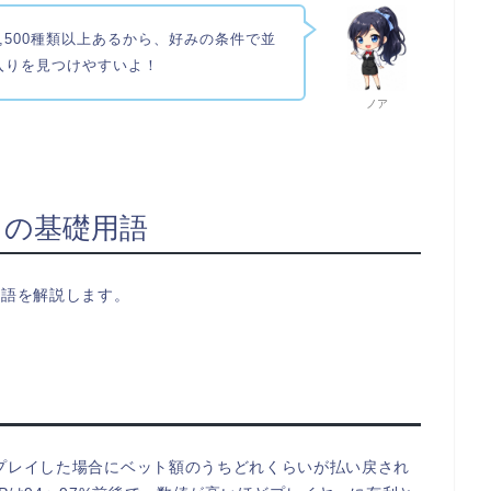
,500種類以上あるから、好みの条件で並
入りを見つけやすいよ！
ノア
トの基礎用語
用語を解説します。
、長期的にプレイした場合にベット額のうちどれくらいが払い戻され