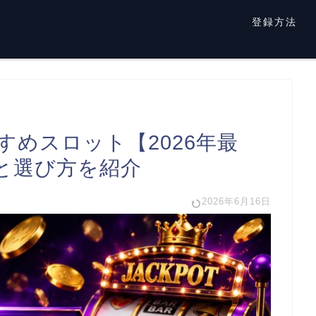
登録方法
めスロット【2026年最
と選び方を紹介
2026年6月16日