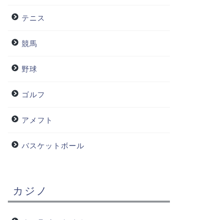
テニス
競馬
野球
ゴルフ
アメフト
バスケットボール
カジノ