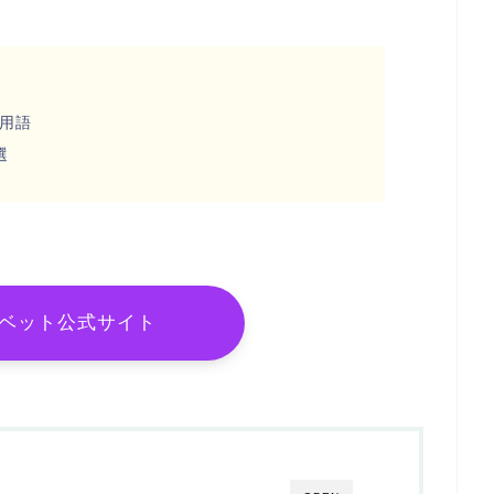
用語
選
ベット公式サイト