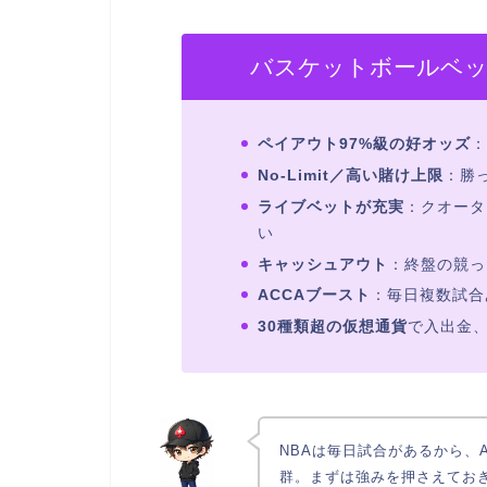
バスケットボールベ
ペイアウト97%級の好オッズ
：
No-Limit／高い賭け上限
：勝
ライブベットが充実
：クオータ
い
キャッシュアウト
：終盤の競っ
ACCAブースト
：毎日複数試合
30種類超の仮想通貨
で入出金
NBAは毎日試合があるから、
群。まずは強みを押さえてお