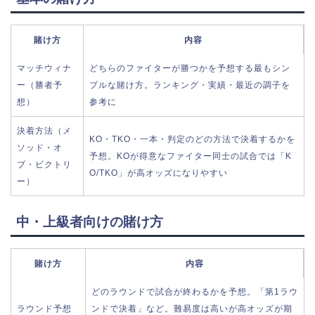
賭け方
内容
マッチウィナ
どちらのファイターが勝つかを予想する最もシン
ー（勝者予
プルな賭け方。ランキング・実績・最近の調子を
想）
参考に
決着方法（メ
KO・TKO・一本・判定のどの方法で決着するかを
ソッド・オ
予想。KOが得意なファイター同士の試合では「K
ブ・ビクトリ
O/TKO」が高オッズになりやすい
ー）
中・上級者向けの賭け方
賭け方
内容
どのラウンドで試合が終わるかを予想。「第1ラウ
ラウンド予想
ンドで決着」など。難易度は高いが高オッズが期