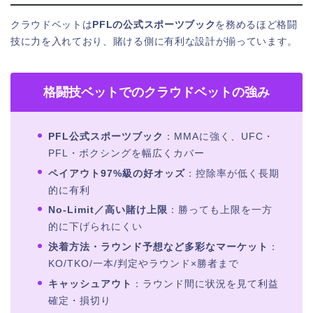
クラウドベットは
PFLの公式スポーツブック
を務めるほど格闘
技に力を入れており、賭ける側に有利な設計が揃っています。
格闘技ベットでのクラウドベットの強み
PFL公式スポーツブック
：MMAに強く、UFC・
PFL・ボクシングを幅広くカバー
ペイアウト97%級の好オッズ
：控除率が低く長期
的に有利
No-Limit／高い賭け上限
：勝っても上限を一方
的に下げられにくい
決着方法・ラウンド予想など多彩なマーケット
：
KO/TKO/一本/判定やラウンド×勝者まで
キャッシュアウト
：ラウンド間に状況を見て利益
確定・損切り