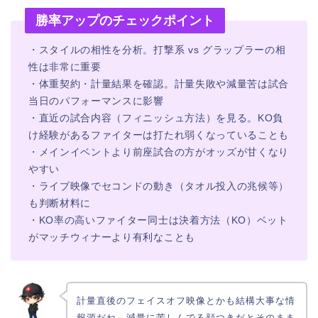
勝率アップのチェックポイント
・スタイルの相性を分析。打撃系 vs グラップラーの相
性は非常に重要
・体重契約・計量結果を確認。計量失敗や減量苦は試合
当日のパフォーマンスに影響
・直近の試合内容（フィニッシュ方法）を見る。KO負
け経験があるファイターは打たれ弱くなっていることも
・メインイベントより前座試合の方がオッズが甘くなり
やすい
・ライブ映像でセコンドの動き（タオル投入の兆候等）
も判断材料に
・KO率の高いファイター同士は決着方法（KO）ベット
がマッチウィナーより有利なことも
計量直後のフェイスオフ映像とかも結構大事な情
報源だね。減量に苦しんでる顔つきだとそのまま