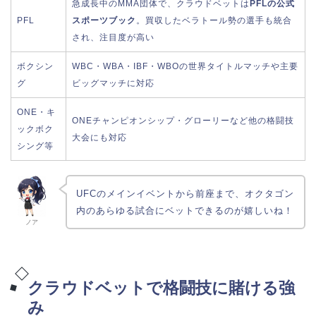
急成長中のMMA団体で、クラウドベットは
PFLの公式
PFL
スポーツブック
。買収したベラトール勢の選手も統合
され、注目度が高い
ボクシン
WBC・WBA・IBF・WBOの世界タイトルマッチや主要
グ
ビッグマッチに対応
ONE・キ
ONEチャンピオンシップ・グローリーなど他の格闘技
ックボク
大会にも対応
シング等
UFCのメインイベントから前座まで、オクタゴン
内のあらゆる試合にベットできるのが嬉しいね！
ノア
クラウドベットで格闘技に賭ける強
み