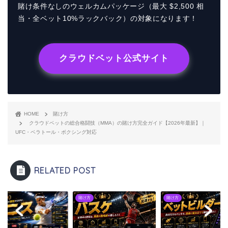
賭け条件なしのウェルカムパッケージ（最大 $2,500 相
当・全ベット10%ラックバック）の対象になります！
クラウドベット公式サイト
HOME
賭け方
クラウドベットの総合格闘技（MMA）の賭け方完全ガイド【2026年最新】｜
UFC・ベラトール・ボクシング対応
RELATED POST
方
賭け方
賭け方