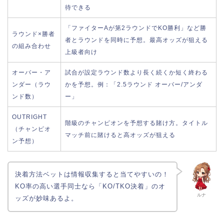
待できる
「ファイターAが第2ラウンドでKO勝利」など勝
ラウンド×勝者
者とラウンドを同時に予想。最高オッズが狙える
の組み合わせ
上級者向け
オーバー・ア
試合が設定ラウンド数より長く続くか短く終わる
ンダー（ラウ
かを予想。例：「2.5ラウンド オーバー/アンダ
ンド数）
ー」
OUTRIGHT
階級のチャンピオンを予想する賭け方。タイトル
（チャンピオ
マッチ前に賭けると高オッズが狙える
ン予想）
決着方法ベットは情報収集すると当てやすいの！
KO率の高い選手同士なら「KO/TKO決着」のオ
ルナ
ッズが妙味あるよ。