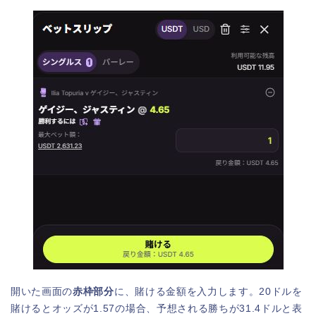
開いた画面の
赤枠部分
に、賭ける金額を入力します。20ドルを
賭けるとオッズが1.57の場合、予想される勝ちが31.4ドルと表