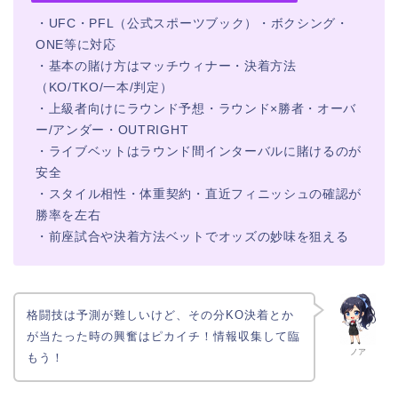
・UFC・PFL（公式スポーツブック）・ボクシング・
ONE等に対応
・基本の賭け方はマッチウィナー・決着方法
（KO/TKO/一本/判定）
・上級者向けにラウンド予想・ラウンド×勝者・オーバ
ー/アンダー・OUTRIGHT
・ライブベットはラウンド間インターバルに賭けるのが
安全
・スタイル相性・体重契約・直近フィニッシュの確認が
勝率を左右
・前座試合や決着方法ベットでオッズの妙味を狙える
格闘技は予測が難しいけど、その分KO決着とか
が当たった時の興奮はピカイチ！情報収集して臨
ノア
もう！