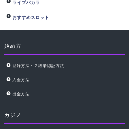
ライブバカラ
おすすめスロット
始め方
登録方法・２段階認証方法
入金方法
出金方法
カジノ