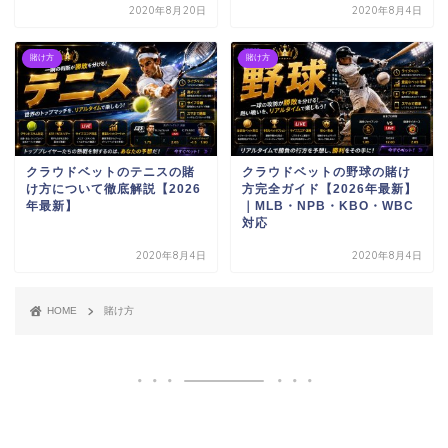
2020年8月20日
2020年8月4日
賭け方
賭け方
クラウドベットのテニスの賭
クラウドベットの野球の賭け
け方について徹底解説【2026
方完全ガイド【2026年最新】
年最新】
｜MLB・NPB・KBO・WBC
対応
2020年8月4日
2020年8月4日
HOME
賭け方