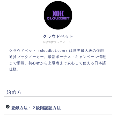
クラウドベット
仮想通貨ブックメーカー
クラウドベット（cloudbet.com）は世界最大級の仮想
通貨ブックメーカー。最新ボーナス・キャンペーン情報
まで網羅。初心者から上級者まで安心して使える日本語
仕様。
始め方
登録方法・２段階認証方法